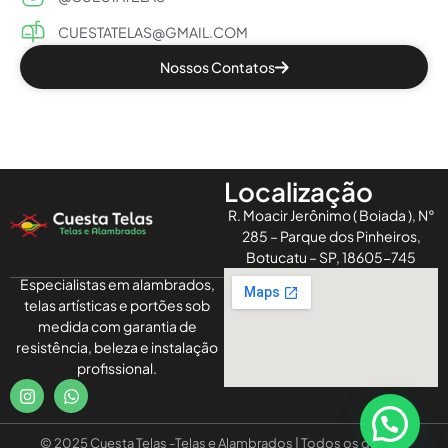
CUESTATELAS@GMAIL.COM
Nossos Contatos
Localização
R. Moacir Jerônimo ( Boiada ), N°
285 – Parque dos Pinheiros,
Botucatu – SP, 18605-745
Especialistas em alambrados,
telas artísticas e portões sob
medida com garantia de
resistência, beleza e instalação
profissional.
© 2025 Cuesta Telas -Telas e Alambrados | Todos os direitos